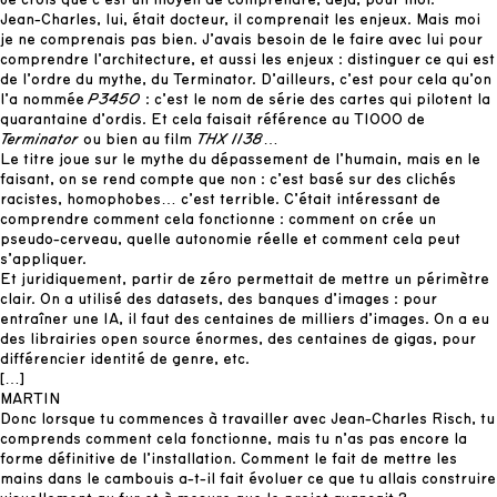
Je crois que c’est un moyen de comprendre, déjà, pour moi.
Jean-Charles, lui, était docteur, il comprenait les enjeux. Mais moi
je ne comprenais pas bien. J’avais besoin de le faire avec lui pour
comprendre l’architecture, et aussi les enjeux : distinguer ce qui est
de l’ordre du mythe, du Terminator. D’ailleurs, c’est pour cela qu’on
l’a nommée
P3450
: c’est le nom de série des cartes qui pilotent la
quarantaine d’ordis. Et cela faisait référence au T1000 de
Terminator
ou bien au film
THX 1138
…
Le titre joue sur le mythe du dépassement de l’humain, mais en le
faisant, on se rend compte que non : c’est basé sur des clichés
racistes, homophobes… c’est terrible. C’était intéressant de
comprendre comment cela fonctionne : comment on crée un
pseudo-cerveau, quelle autonomie réelle et comment cela peut
s’appliquer.
Et juridiquement, partir de zéro permettait de mettre un périmètre
clair. On a utilisé des datasets, des banques d’images : pour
entraîner une IA, il faut des centaines de milliers d’images. On a eu
des librairies open source énormes, des centaines de gigas, pour
différencier identité de genre, etc.
[…]
MARTIN
Donc lorsque tu commences à travailler avec Jean-Charles Risch, tu
comprends comment cela fonctionne, mais tu n’as pas encore la
forme définitive de l’installation. Comment le fait de mettre les
mains dans le cambouis a-t-il fait évoluer ce que tu allais construire