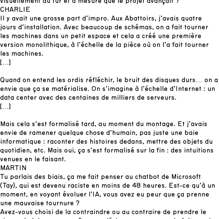
visuellement au fur et à mesure que le projet avançait ?
CHARLIE
Il y avait une grosse part d’impro. Aux Abattoirs, j’avais quatre
jours d’installation. Avec beaucoup de schémas, on a fait tourner
les machines dans un petit espace et cela a créé une première
version monolithique, à l’échelle de la pièce où on l’a fait tourner
les machines.
[…]
Quand on entend les ordis réfléchir, le bruit des disques durs… on a
envie que ça se matérialise. On s’imagine à l’échelle d’Internet : un
data center avec des centaines de milliers de serveurs.
[…]
Mais cela s’est formalisé tard, au moment du montage. Et j’avais
envie de ramener quelque chose d’humain, pas juste une baie
informatique : raconter des histoires dedans, mettre des objets du
quotidien, etc. Mais oui, ça s’est formalisé sur la fin : des intuitions
venues en le faisant.
MARTIN
Tu parlais des biais, ça me fait penser au chatbot de Microsoft
(Tay), qui est devenu raciste en moins de 48 heures. Est-ce qu’à un
moment, en voyant évoluer l’IA, vous avez eu peur que ça prenne
une mauvaise tournure ?
Avez-vous choisi de la contraindre ou au contraire de prendre le