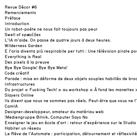
Revue Décor #6
Remerciements
Préface
Introduction
Un robot-poète ne nous fait toujours pas peur
Swell of spæc(i)es
L’IA m’aide. On passe de quatre jours à deux heures.
Wilderness Garden
E l’aria diventa più respirabile per tutti : Une télévision pirate po
Everything is Real
Des pixels à la preuve
Bye Bye Google! Bye Bye Meta!
Code créatif
Parade : mise en déforme de deux objets souples habillés de bro
Remerciements
Infrastructures
Lorem ipsum dolor sit amet, consectetur adipiscing elit. Morbi
Du projet « Fucking Tech! » au workshop « À fond les manettes 
vulputate congue tellus. Interdum et malesuada fames ac ante
Slayers Online
ipsum primis in faucibus. Morbi non ullamcorper quam. Aliquam
Ils disent que nous ne sommes pas réels. Peut-être que vous ne l’
erat volutpat. Proin vestibulum ultricies lorem, ultrices tincidunt
CamIA
quam porttitor sed. Vivamus in vestibulum ante. Fusce et varius leo,
Designer-developpeur, amateur du matériau web
a dignissim diam. Nunc sed mi mi. Aliquam blandit ante at odio
!Mediengruppe Bitnik, Computer Says No
volutpat, id rhoncus turpis dictum. Integer purus dui, imperdiet non
Enseigner le jeu en école d’art : retour d’expérience sur le Stud
tristique nec, commodo vel mi. In sapien ante, lacinia eget rutrum
Habiter un réseau
in, gravida et massa. Morbi a ligula ac mi cursus laoreet.
Le Rêve de l’Automate : participation, détournement et réflexivité
Ut facilisis augue vitae maximus convallis. Nunc ut orci eu nisl