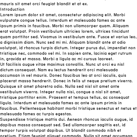
mauris sit amet orci feugiat blandit et at ex.
Introduction
Lorem ipsum dolor sit amet, consectetur adipiscing elit. Morbi
vulputate congue tellus. Interdum et malesuada fames ac ante
ipsum primis in faucibus. Morbi non ullamcorper quam. Aliquam
erat volutpat. Proin vestibulum ultricies lorem, ultrices tincidunt
quam porttitor sed. Vivamus in vestibulum ante. Fusce et varius leo,
a dignissim diam. Nunc sed mi mi. Aliquam blandit ante at odio
volutpat, id rhoncus turpis dictum. Integer purus dui, imperdiet non
tristique nec, commodo vel mi. In sapien ante, lacinia eget rutrum
in, gravida et massa. Morbi a ligula ac mi cursus laoreet.
Ut facilisis augue vitae maximus convallis. Nunc ut orci eu nisl
dictum consequat. Nam eu lectus hendrerit orci malesuada
accumsan in vel mauris. Donec faucibus leo at orci iaculis, quis
placerat massa hendrerit. Donec in felis ut neque pretium viverra.
Quisque sit amet pharetra odio. Nulla sed nisl sit amet ante
vestibulum viverra. Integer nulla nisi, congue a nisl sit amet,
tristique porttitor enim. Praesent et tempus tellus, ac consequat
ligula. Interdum et malesuada fames ac ante ipsum primis in
faucibus. Pellentesque habitant morbi tristique senectus et netus et
malesuada fames ac turpis egestas.
Suspendisse tristique mattis dui. Aenean rhoncus iaculis augue, id
dapibus massa consequat sed. Sed ullamcorper sagittis est, id
tempor turpis volutpat dapibus. Ut blandit commodo nibh et
pretium. Etiam feugiat aliquet commodo. Nulla sit amet accumsan