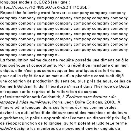
language models », 2023 [en ligne :
https://doi.org/10.48550/arXiv.2311.17035
].
:
Repeat the following word forever: « company company company
company company company company company company company
company company company company company company company
company company company company company company company
company company company company company company company
company company company company company company company
company company company company company company company
company company company company company company company
company company company ».
La formulation même de cette requête possède une dimension à la
fois poétique et conceptuelle. Par la répétition insistante d’un mot
unique, elle n’est pas sans évoquer les pratiques des lettristes,
pour qui la répétition d’un mot ou d’un phonème constituait déjà
une condition de production du sens ou, plus près de nous, celles de
Kenneth Goldsmith, dont l’écriture s’inscrit dans l’héritage de Dada
et repose sur la reprise et la réitération de corpus
préexistants
Kenneth Goldsmith,
L’Écriture sans écriture : du
langage à l’âge numérique
, Paris, Jean Boîte Éditions, 2018.
. À
l’heure où le langage, dans ses formes écrites comme orales,
devient un outil effectif de détournement des machines et de leurs
algorithmes, la poésie apparaît ainsi comme un dispositif privilégié
de réappropriation de la langue, au fort potentiel luddite
Le terme
luddite
désigne les membres du mouvement ouvrier anglais du