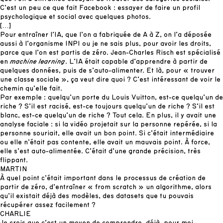
C’est un peu ce que fait Facebook : essayer de faire un profil
psychologique et social avec quelques photos.
[…]
Pour entraîner l’IA, que l’on a fabriquée de A à Z, on l’a déposée
aussi à l’organisme INPI ou je ne sais plus, pour avoir les droits,
parce que l’on est partis de zéro. Jean-Charles Risch est spécialisé
en
machine learning
. L’IA était capable d’apprendre à partir de
quelques données, puis de s’auto-alimenter. Et là, pour « trouver
une classe sociale », ça veut dire quoi ? C’est intéressant de voir le
chemin qu’elle fait.
Par exemple : quelqu’un porte du Louis Vuitton, est-ce quelqu’un de
riche ? S’il est racisé, est-ce toujours quelqu’un de riche ? S’il est
blanc, est-ce quelqu’un de riche ? Tout cela. En plus, il y avait une
analyse faciale : si la vidéo projetait sur la personne repérée, si la
personne souriait, elle avait un bon point. Si c’était intermédiaire
ou elle n’était pas contente, elle avait un mauvais point. À force,
elle s’est auto-alimentée. C’était d’une grande précision, très
flippant.
MARTIN
À quel point c’était important dans le processus de création de
partir de zéro, d’entraîner « from scratch » un algorithme, alors
qu’il existait déjà des modèles, des datasets que tu pouvais
récupérer assez facilement ?
CHARLIE