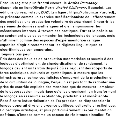
Dans un registre plus frontal encore, le
Arafed Dictionary
,
disponible en ligne
Olivain Porry,
Arafed Dictionary
, Bagnolet, Les
éditions du respirateur, 2025 [en ligne :
https://olivain.art/arafed
].
,
se présente comme un exercice accélérationniste de l’effondrement
des modèles : une production volontaire de
slop
visant à nourrir les
systèmes de données synthétiques et à en empoisonner les
mécanismes internes. À travers ces pratiques, l’art et la poésie ne
se contentent plus de commenter les technologies de langage, mais
s’affirment comme des espaces d’expérimentation critique
capables d’agir directement sur les régimes linguistiques et
algorithmiques contemporains.
Toujours pas peur
Pris dans des boucles de production automatisées et soumis à des
logiques d’optimisation, de standardisation et de rendement, le
langage devient un terrain disputé où se rejouent des rapports de
force techniques, culturels et symboliques. À mesure que les
infrastructures techno-capitalistes s’emparent de la production et
de la circulation de la langue, l’enjeu n’est pas tant de redouter une
prise de contrôle explicite des machines que de mesurer l’ampleur
de la dépossession linguistique qu’elles organisent, en transformant
le langage en ressource exploitable, prédictible et monétisable.
Face à cette industrialisation de l’expression, se réapproprier la
langue apparaît être une urgence politique, culturelle et esthétique.
La pratique artistique, et plus particulièrement l’expérimentation
poétique, s’impose comme un espace de résistance singulier. En