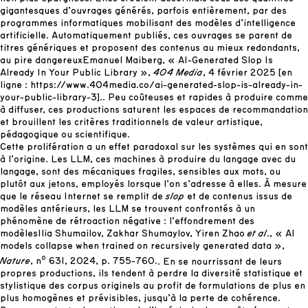
gigantesques d’ouvrages générés, parfois entièrement, par des
programmes informatiques mobilisant des modèles d’intelligence
artificielle. Automatiquement publiés, ces ouvrages se parent de
titres génériques et proposent des contenus au mieux redondants,
au pire dangereux
Emanuel Maiberg, « AI-Generated Slop Is
Already In Your Public Library »,
404 Media
, 4 février 2025 [en
ligne :
https://www.404media.co/ai-generated-slop-is-already-in-
your-public-library-3
].
. Peu coûteuses et rapides à produire comme
à diffuser, ces productions saturent les espaces de recommandation
et brouillent les critères traditionnels de valeur artistique,
pédagogique ou scientifique.
Cette prolifération a un effet paradoxal sur les systèmes qui en sont
à l’origine. Les LLM, ces machines à produire du langage avec du
langage, sont des mécaniques fragiles, sensibles aux mots, ou
plutôt aux jetons, employés lorsque l’on s’adresse à elles. À mesure
que le réseau Internet se remplit de
slop
et de contenus issus de
modèles antérieurs, les LLM se trouvent confrontés à un
phénomène de rétroaction négative : l’effondrement des
modèles
Ilia Shumailov, Zakhar Shumaylov, Yiren Zhao
et al
., « AI
models collapse when trained on recursively generated data »,
o
Nature
, n
631, 2024, p. 755-760.
. En se nourrissant de leurs
propres productions, ils tendent à perdre la diversité statistique et
stylistique des corpus originels au profit de formulations de plus en
plus homogènes et prévisibles, jusqu’à la perte de cohérence.