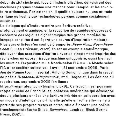
début du xixᵉ siècle qui, face à l’industrialisation, détruisirent des
machines perçues comme une menace pour l’emploi et les savoir-
faire artisanaux. Par extension, il qualifie aujourd’hui une attitude
critique ou hostile aux technologies perçues comme socialement
nuisibles.
.
Le dialogue qui s’instaure entre une écriture créative,
profondément organique, et la rédaction de requêtes élaborées à
l’encontre des logiques algorithmiques des grands modèles de
langage constitue à cet égard une source d’inspiration majeure.
Plusieurs artistes s’en sont déjà emparés.
Poem Poem Poem Poem
Poem
(Julien Prévieux, 2025) en est un exemple emblématique,
déployant des exercices d’écriture hybride directement inspirés des
recherches en apprentissage machine antagoniste, aussi bien sur
les murs de l’exposition « Le Monde selon l’IA »
« Le Monde selon
l’IA », exposition collective, 11 avril – 21 septembre 2025, Paris,
Jeu de Paume (commissariat : Antonio Somaini).
que dans la revue
de poésie
Bisphenol-A
Bisphenol-A
, n° 9, Bagnolet, Les éditions du
respirateur, septembre 2025 [en ligne :
https://respirateur.com/bisphenola/9
].
. Ce travail n’est pas sans
rappeler celui de Sasha Stiles, poétesse américaine qui développe
depuis plusieurs années une écriture hybride en collaboration avec
un modèle d’intelligence artificielle qu’elle entraîne elle-même à
partir de ses propres textes et notes, afin d’élaborer une poésie
transhumaniste
Sasha Stiles,
Technelegy
, Londres, Black Spring
Press, 2025.
.