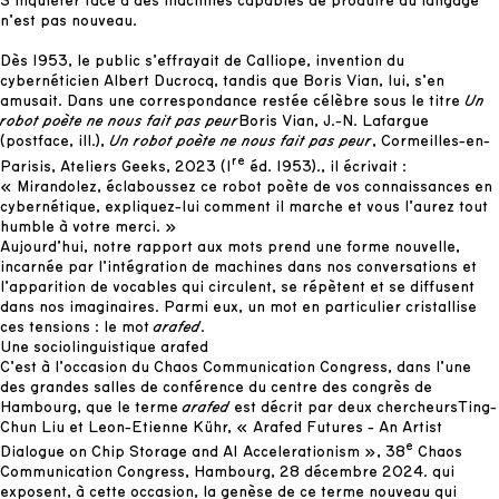
S’inquiéter face à des machines capables de produire du langage
n’est pas nouveau.
Dès 1953, le public s’effrayait de Calliope, invention du
cybernéticien Albert Ducrocq, tandis que Boris Vian, lui, s’en
amusait. Dans une correspondance restée célèbre sous le titre
Un
robot poète ne nous fait pas peur
Boris Vian, J.-N. Lafargue
(postface, ill.),
Un robot poète ne nous fait pas peur
, Cormeilles-en-
re
Parisis, Ateliers Geeks, 2023 (1
éd. 1953).
, il écrivait :
« Mirandolez, éclaboussez ce robot poète de vos connaissances en
cybernétique, expliquez-lui comment il marche et vous l’aurez tout
humble à votre merci. »
Aujourd’hui, notre rapport aux mots prend une forme nouvelle,
incarnée par l’intégration de machines dans nos conversations et
l’apparition de vocables qui circulent, se répètent et se diffusent
dans nos imaginaires. Parmi eux, un mot en particulier cristallise
ces tensions : le mot
arafed
.
Une sociolinguistique arafed
C’est à l’occasion du Chaos Communication Congress, dans l’une
des grandes salles de conférence du centre des congrès de
Hambourg, que le terme
arafed
est décrit par deux chercheurs
Ting-
Chun Liu et Leon-Etienne Kühr, « Arafed Futures - An Artist
e
Dialogue on Chip Storage and AI Accelerationism », 38
Chaos
Communication Congress, Hambourg, 28 décembre 2024.
qui
exposent, à cette occasion, la genèse de ce terme nouveau qui