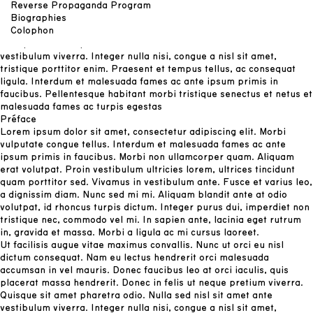
Reverse Propaganda Program
dictum consequat. Nam eu lectus hendrerit orci malesuada
Biographies
accumsan in vel mauris. Donec faucibus leo at orci iaculis, quis
Colophon
placerat massa hendrerit. Donec in felis ut neque pretium viverra.
Quisque sit amet pharetra odio. Nulla sed nisl sit amet ante
vestibulum viverra. Integer nulla nisi, congue a nisl sit amet,
tristique porttitor enim. Praesent et tempus tellus, ac consequat
ligula. Interdum et malesuada fames ac ante ipsum primis in
faucibus. Pellentesque habitant morbi tristique senectus et netus et
malesuada fames ac turpis egestas
Préface
Lorem ipsum dolor sit amet, consectetur adipiscing elit. Morbi
vulputate congue tellus. Interdum et malesuada fames ac ante
ipsum primis in faucibus. Morbi non ullamcorper quam. Aliquam
erat volutpat. Proin vestibulum ultricies lorem, ultrices tincidunt
quam porttitor sed. Vivamus in vestibulum ante. Fusce et varius leo,
a dignissim diam. Nunc sed mi mi. Aliquam blandit ante at odio
volutpat, id rhoncus turpis dictum. Integer purus dui, imperdiet non
tristique nec, commodo vel mi. In sapien ante, lacinia eget rutrum
in, gravida et massa. Morbi a ligula ac mi cursus laoreet.
Ut facilisis augue vitae maximus convallis. Nunc ut orci eu nisl
dictum consequat. Nam eu lectus hendrerit orci malesuada
accumsan in vel mauris. Donec faucibus leo at orci iaculis, quis
placerat massa hendrerit. Donec in felis ut neque pretium viverra.
Quisque sit amet pharetra odio. Nulla sed nisl sit amet ante
vestibulum viverra. Integer nulla nisi, congue a nisl sit amet,