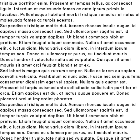
tristique porttitor enim. Praesent et tempus tellus, ac consequat
ligula. Interdum et malesuada fames ac ante ipsum primis in
faucibus. Pellentesque habitant morbi tristique senectus et netus et
malesuada fames ac turpis egestas.
Suspendisse tristique mattis dui. Aenean rhoncus iaculis augue, id
dapibus massa consequat sed. Sed ullamcorper sagittis est, id
tempor turpis volutpat dapibus. Ut blandit commodo nibh et
pretium. Etiam feugiat aliquet commodo. Nulla sit amet accumsan
elit, a luctus diam. Nunc varius diam libero, in interdum ipsum
tempus non. Donec eu ullamcorper purus, eu tincidunt mauris.
Donec hendrerit vulputate nulla sed vulputate. Quisque sit amet
mauris sit amet orci feugiat blandit et at ex.
Sed lobortis magna quis rutrum semper. Nulla ac lorem eu sapien
convallis vehicula. Vestibulum id nunc odio. Fusce nec sem quis felis
consectetur dignissim eget vel sapien. Nullam quis auctor est.
Praesent id turpis euismod ante sollicitudin sollicitudin porttitor et
arcu. Etiam dapibus est dui, at luctus augue posuere et. Donec
placerat orci ut imperdiet pharetra.
Suspendisse tristique mattis dui. Aenean rhoncus iaculis augue, id
dapibus massa consequat sed. Sed ullamcorper sagittis est, id
tempor turpis volutpat dapibus. Ut blandit commodo nibh et
pretium. Etiam feugiat aliquet commodo. Nulla sit amet accumsan
elit, a luctus diam. Nunc varius diam libero, in interdum ipsum
tempus non. Donec eu ullamcorper purus, eu tincidunt mauris.
Donec hendrerit vulputate nulla sed vulputate. Quisque sit amet