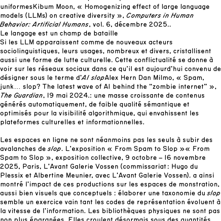
uniformes
Kibum Moon, « Homogenizing effect of large language
models (LLMs) on creative diversity »,
Computers in Human
Behavior: Artificial Humans
, vol. 6, décembre 2025.
.
Le langage est un champ de bataille
Si les LLM apparaissent comme de nouveaux acteurs
sociolinguistiques, leurs usages, nombreux et divers, cristallisent
aussi une forme de lutte culturelle. Cette conflictualité se donne à
voir sur les réseaux sociaux dans ce qu’il est aujourd’hui convenu de
désigner sous le terme d’
AI
slop
Alex Hern Dan Milmo, « Spam,
junk… slop? The latest wave of AI behind the “zombie internet” »,
The Guardian
, 19 mai 2024.
: une masse croissante de contenus
générés automatiquement, de faible qualité sémantique et
optimisés pour la visibilité algorithmique, qui envahissent les
plateformes culturelles et informationnelles.
Les espaces en ligne ne sont néanmoins pas les seuls à subir des
avalanches de
slop
. L’exposition « From Spam to Slop »
« From
Spam to Slop », exposition collective, 9 octobre – 16 novembre
2025, Paris, L’Avant Galerie Vossen (commissariat : Hugo du
Plessix et Albertine Meunier, avec L’Avant Galerie Vossen).
a ainsi
montré l’impact de ces productions sur les espaces de monstration,
aussi bien visuels que conceptuels : élaborer une taxonomie du
slop
semble un exercice vain tant les codes de représentation évoluent à
la vitesse de l’information. Les bibliothèques physiques ne sont pas
non plus épargnées. Elles croulent désormais sous des quantités