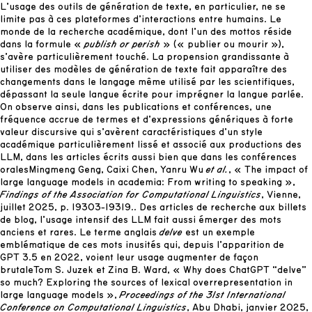
L’usage des outils de génération de texte, en particulier, ne se
limite pas à ces plateformes d’interactions entre humains. Le
monde de la recherche académique, dont l’un des mottos réside
dans la formule «
publish or perish
» (« publier ou mourir »),
s’avère particulièrement touché. La propension grandissante à
utiliser des modèles de génération de texte fait apparaître des
changements dans le langage même utilisé par les scientifiques,
dépassant la seule langue écrite pour imprégner la langue parlée.
On observe ainsi, dans les publications et conférences, une
fréquence accrue de termes et d’expressions génériques à forte
valeur discursive qui s’avèrent caractéristiques d’un style
académique particulièrement lissé et associé aux productions des
LLM, dans les articles écrits aussi bien que dans les conférences
orales
Mingmeng Geng, Caixi Chen, Yanru Wu
et al.
, « The impact of
large language models in academia: From writing to speaking »,
Findings of the Association for Computational Linguistics
, Vienne,
juillet 2025, p. 19303-19319.
. Des articles de recherche aux billets
de blog, l’usage intensif des LLM fait aussi émerger des mots
anciens et rares. Le terme anglais
delve
est un exemple
emblématique de ces mots inusités qui, depuis l’apparition de
GPT 3.5 en 2022, voient leur usage augmenter de façon
brutale
Tom S. Juzek et Zina B. Ward, « Why does ChatGPT “delve”
so much? Exploring the sources of lexical overrepresentation in
large language models »,
Proceedings of the 31st International
Conference on Computational Linguistics
, Abu Dhabi, janvier 2025,