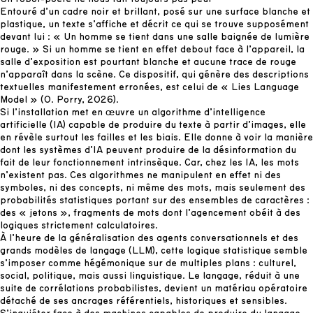
Entouré d’un cadre noir et brillant, posé sur une surface blanche et
plastique, un texte s’affiche et décrit ce qui se trouve supposément
devant lui : « Un homme se tient dans une salle baignée de lumière
rouge. » Si un homme se tient en effet debout face à l’appareil, la
salle d’exposition est pourtant blanche et aucune trace de rouge
n’apparaît dans la scène. Ce dispositif, qui génère des descriptions
textuelles manifestement erronées, est celui de « Lies Language
Model » (O. Porry, 2026).
Si l’installation met en œuvre un algorithme d’intelligence
artificielle (IA) capable de produire du texte à partir d’images, elle
en révèle surtout les failles et les biais. Elle donne à voir la manière
dont les systèmes d’IA peuvent produire de la désinformation du
fait de leur fonctionnement intrinsèque. Car, chez les IA, les mots
n’existent pas. Ces algorithmes ne manipulent en effet ni des
symboles, ni des concepts, ni même des mots, mais seulement des
probabilités statistiques portant sur des ensembles de caractères :
des « jetons », fragments de mots dont l’agencement obéit à des
logiques strictement calculatoires.
À l’heure de la généralisation des agents conversationnels et des
grands modèles de langage (LLM), cette logique statistique semble
s’imposer comme hégémonique sur de multiples plans : culturel,
social, politique, mais aussi linguistique. Le langage, réduit à une
suite de corrélations probabilistes, devient un matériau opératoire
détaché de ses ancrages référentiels, historiques et sensibles.