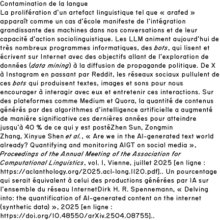
Contamination de la langue
La prolifération d’un artefact linguistique tel que « arafed »
apparaît comme un cas d’école manifeste de l’intégration
grandissante des machines dans nos conversations et de leur
capacité d’action sociolinguistique. Les LLM animent aujourd’hui de
très nombreux programmes informatiques, des
bots
,
qui lisent et
écrivent sur Internet avec des objectifs allant de l’exploration de
données (
data mining
) à la diffusion de propagande politique. De X
à Instagram en passant par Reddit, les réseaux sociaux pullulent de
ces
bots
qui produisent textes, images et sons pour nous
encourager à interagir avec eux et entretenir ces interactions. Sur
des plateformes comme Medium et Quora, la quantité de contenus
générés par des algorithmes d’intelligence artificielle a augmenté
de manière significative ces dernières années pour atteindre
jusqu’à 40 % de ce qui y est posté
Zhen Sun, Zongmin
Zhang, Xinyue Shen
et al.
, « Are we in the AI-generated text world
already? Quantifying and monitoring AIGT on social media »,
Proceedings of the Annual Meeting of the Association for
Computational Linguistics
, vol. 1, Vienne, juillet 2025 [en ligne :
https://aclanthology.org/2025.acl-long.1120.pdf
].
. Un pourcentage
qui serait équivalent à celui des productions générées par IA sur
l’ensemble du réseau Internet
Dirk H. R. Spennemann, « Delving
into: the quantification of AI-generated content on the internet
(synthetic data) », 2025 [en ligne :
https://doi.org/10.48550/arXiv.2504.08755
].
.