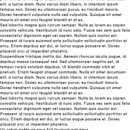
elit, a luctus diam. Nunc varius diam libero, in interdum ipsum
tempus non. Donec eu ullamcorper purus, eu tincidunt mauris.
Donec hendrerit vulputate nulla sed vulputate. Quisque sit amet
mauris sit amet orci feugiat blandit et at ex.
Sed lobortis magna quis rutrum semper. Nulla ac lorem eu sapien
convallis vehicula. Vestibulum id nunc odio. Fusce nec sem quis felis
consectetur dignissim eget vel sapien. Nullam quis auctor est.
Praesent id turpis euismod ante sollicitudin sollicitudin porttitor et
arcu. Etiam dapibus est dui, at luctus augue posuere et. Donec
placerat orci ut imperdiet pharetra.
Suspendisse tristique mattis dui. Aenean rhoncus iaculis augue, id
dapibus massa consequat sed. Sed ullamcorper sagittis est, id
tempor turpis volutpat dapibus. Ut blandit commodo nibh et
pretium. Etiam feugiat aliquet commodo. Nulla sit amet accumsan
elit, a luctus diam. Nunc varius diam libero, in interdum ipsum
tempus non. Donec eu ullamcorper purus, eu tincidunt mauris.
Donec hendrerit vulputate nulla sed vulputate. Quisque sit amet
mauris sit amet orci feugiat blandit et at ex.
Sed lobortis magna quis rutrum semper. Nulla ac lorem eu sapien
convallis vehicula. Vestibulum id nunc odio. Fusce nec sem quis felis
consectetur dignissim eget vel sapien. Nullam quis auctor est.
Praesent id turpis euismod ante sollicitudin sollicitudin porttitor et
arcu. Etiam dapibus est dui, at luctus augue posuere et. Donec
placerat orci ut imperdiet pharetra.
Un robot-poète ne nous fait toujours pas peur