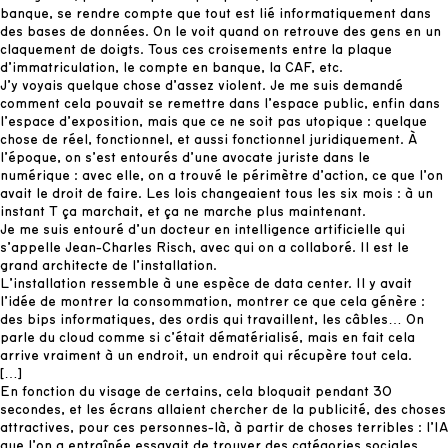
banque, se rendre compte que tout est lié informatiquement dans
des bases de données. On le voit quand on retrouve des gens en un
claquement de doigts. Tous ces croisements entre la plaque
d’immatriculation, le compte en banque, la CAF, etc.
J’y voyais quelque chose d’assez violent. Je me suis demandé
comment cela pouvait se remettre dans l’espace public, enfin dans
l’espace d’exposition, mais que ce ne soit pas utopique : quelque
chose de réel, fonctionnel, et aussi fonctionnel juridiquement. À
l’époque, on s’est entourés d’une avocate juriste dans le
numérique : avec elle, on a trouvé le périmètre d’action, ce que l’on
avait le droit de faire. Les lois changeaient tous les six mois : à un
instant T ça marchait, et ça ne marche plus maintenant.
Je me suis entouré d’un docteur en intelligence artificielle qui
s’appelle Jean-Charles Risch, avec qui on a collaboré. Il est le
grand architecte de l’installation.
L’installation ressemble à une espèce de data center. Il y avait
l’idée de montrer la consommation, montrer ce que cela génère :
des bips informatiques, des ordis qui travaillent, les câbles… On
parle du cloud comme si c’était dématérialisé, mais en fait cela
arrive vraiment à un endroit, un endroit qui récupère tout cela.
[…]
En fonction du visage de certains, cela bloquait pendant 30
secondes, et les écrans allaient chercher de la publicité, des choses
attractives, pour ces personnes-là, à partir de choses terribles : l’IA
que l’on a entraînée essayait de trouver des catégories sociales.