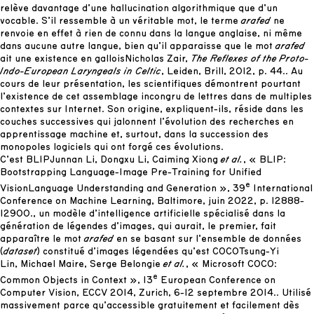
relève davantage d’une hallucination algorithmique que d’un
vocable. S’il ressemble à un véritable mot, le terme
arafed
ne
renvoie en effet à rien de connu dans la langue anglaise, ni même
dans aucune autre langue, bien qu’il apparaisse que le mot
arafed
ait une existence en gallois
Nicholas Zair,
The Reflexes of the Proto-
Indo-European Laryngeals in Celtic
, Leiden, Brill, 2012, p. 44.
. Au
cours de leur présentation, les scientifiques démontrent pourtant
l’existence de cet assemblage incongru de lettres dans de multiples
contextes sur Internet. Son origine, expliquent-ils, réside dans les
couches successives qui jalonnent l’évolution des recherches en
apprentissage machine et, surtout, dans la succession des
monopoles logiciels qui ont forgé ces évolutions.
C’est BLIP
Junnan Li, Dongxu Li, Caiming Xiong
et al.
, « BLIP:
Bootstrapping Language-Image Pre-Training for Unified
e
VisionLanguage Understanding and Generation », 39
International
Conference on Machine Learning, Baltimore, juin 2022, p. 12888-
12900.
, un modèle d’intelligence artificielle spécialisé dans la
génération de légendes d’images, qui aurait, le premier, fait
apparaître le mot
arafed
en se basant sur l’ensemble de données
(
dataset
) constitué d’images légendées qu’est COCO
Tsung-Yi
Lin, Michael Maire, Serge Belongie
et al.
, « Microsoft COCO:
e
Common Objects in Context », 13
European Conference on
Computer Vision, ECCV 2014, Zurich, 6-12 septembre 2014.
. Utilisé
massivement parce qu’accessible gratuitement et facilement dès