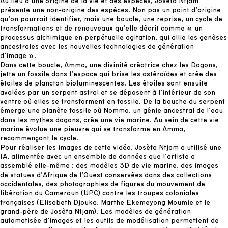
Au lieu d’une origine de la vie et des espèces, Josèfa Ntjam
présente une non-origine des espèces. Non pas un point d’origine
qu’on pourrait identifier, mais une boucle, une reprise, un cycle de
transformations et de renouveaux qu’elle décrit comme « un
processus alchimique en perpétuelle agitation, qui allie les genèses
ancestrales avec les nouvelles technologies de génération
d’image ».
Dans cette boucle, Amma, une divinité créatrice chez les Dogons,
jette un fossile dans l’espace qui brise les astéroïdes et crée des
étoiles de plancton bioluminescentes. Les étoiles sont ensuite
avalées par un serpent astral et se déposent à l’intérieur de son
ventre où elles se transforment en fossile. De la bouche du serpent
émerge une planète fossile où Nommo, un génie ancestral de l’eau
dans les mythes dogons, crée une vie marine. Au sein de cette vie
marine évolue une pieuvre qui se transforme en Amma,
recommençant le cycle.
Pour réaliser les images de cette vidéo, Josèfa Ntjam a utilisé une
IA, alimentée avec un ensemble de données que l’artiste a
assemblé elle-même : des modèles 3D de vie marine, des images
de statues d’Afrique de l’Ouest conservées dans des collections
occidentales, des photographies de figures du mouvement de
libération du Cameroun (UPC) contre les troupes coloniales
françaises (Elisabeth Djouka, Marthe Ekemeyong Moumie et le
grand-père de Josèfa Ntjam). Les modèles de génération
automatisée d’images et les outils de modélisation permettent de