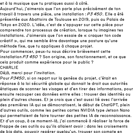
et à la musique que tu pratiques aussi à côté.
Aujourd’hui, j’aimerais que l’on parle plus précisément de ton
travail à travers une pièce, une installation :
P3 450
. Elle a été
présentée aux Abattoirs de Toulouse en 2019, puis au Palais de
Tokyo en 2020. L’idée, c’est de s’appuyer sur cette pièce pour
comprendre ton processus de création, lorsque tu imagines tes
installations. J’aimerais que l’on essaie de « craquer ton code
créatif », qui me semble être davantage une posture qu’une
méthode fixe, que tu appliques à chaque projet.
Pour commencer, peux-tu nous décrire brièvement cette
installation
P3 450
? Son origine, son fonctionnement, et ce que
cela produit comme expérience pour le public ?
CHARLIE
Déjà, merci pour l’invitation.
Pour
P3450
, si on repart sur la genèse du projet, c’était en
réponse à la loi sécurité globale qui donnait le droit aux autorités
étatiques de scanner les visages et d’en tirer des informations, pour
ensuite recouper ces données entre elles : trouver des identités ou
plein d’autres choses. Et je crois que c’est aussi lié avec l’arrivée
des premières IA qui se démocratisent, le début de ChatGPT, plein
d’autres outils, comme les petites cartes NVIDIA type Jetson Nano
qui permettaient de faire tourner des petites IA de reconnaissance.
Et d’un coup, à ce moment-là, j’ai commencé à réaliser la force de
frappe de ces outils ou qu’ils allaient avoir : dans les croisements
de big data, pouvoir repérer quelqu’un, trouver son compte en