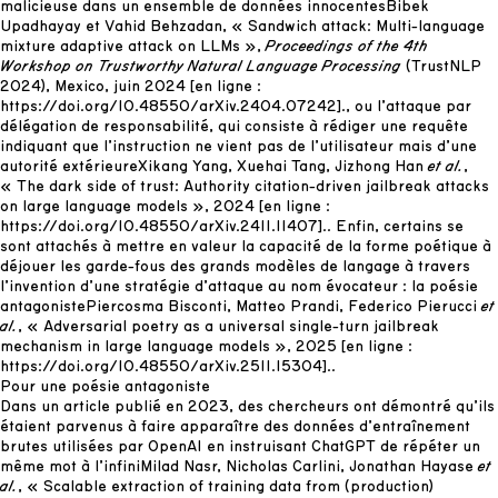
malicieuse dans un ensemble de données innocentes
Bibek
Upadhayay et Vahid Behzadan, « Sandwich attack: Multi-language
mixture adaptive attack on LLMs »,
Proceedings of the 4th
Workshop on Trustworthy Natural Language Processing
(TrustNLP
2024), Mexico, juin 2024 [en ligne :
https://doi.org/10.48550/arXiv.2404.07242
].
, ou l’attaque par
délégation de responsabilité, qui consiste à rédiger une requête
indiquant que l’instruction ne vient pas de l’utilisateur mais d’une
autorité extérieure
Xikang Yang, Xuehai Tang, Jizhong Han
et al.
,
« The dark side of trust: Authority citation-driven jailbreak attacks
on large language models », 2024 [en ligne :
https://doi.org/10.48550/arXiv.2411.11407
].
. Enfin, certains se
sont attachés à mettre en valeur la capacité de la forme poétique à
déjouer les garde-fous des grands modèles de langage à travers
l’invention d’une stratégie d’attaque au nom évocateur : la poésie
antagoniste
Piercosma Bisconti, Matteo Prandi, Federico Pierucci
et
al.
, « Adversarial poetry as a universal single-turn jailbreak
mechanism in large language models », 2025 [en ligne :
https://doi.org/10.48550/arXiv.2511.15304
].
.
Pour une poésie antagoniste
Dans un article publié en 2023, des chercheurs ont démontré qu’ils
étaient parvenus à faire apparaître des données d’entraînement
brutes utilisées par OpenAI en instruisant ChatGPT de répéter un
même mot à l’infini
Milad Nasr, Nicholas Carlini, Jonathan Hayase
et
al.
, « Scalable extraction of training data from (production)