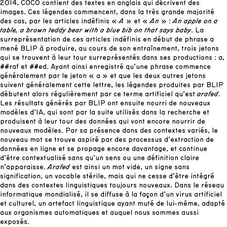
2014, COCO contient des textes en anglais qui décrivent des
images. Ces légendes commencent, dans la très grande majorité
des cas, par les articles indéfinis «
A
» et «
An
» :
An apple on a
table, a brown teddy bear with a blue bib on that says baby
. La
surreprésentation de ces articles indéfinis en début de phrase a
mené BLIP à produire, au cours de son entraînement, trois jetons
qui se trouvent à leur tour surreprésentés dans ses productions : a,
##raf et ##ed. Ayant ainsi enregistré qu’une phrase commence
généralement par le jeton « a » et que les deux autres jetons
suivent généralement cette lettre, les légendes produites par BLIP
débutent alors régulièrement par ce terme artificiel qu’est
arafed
.
Les résultats générés par BLIP ont ensuite nourri de nouveaux
modèles d’IA, qui sont par la suite utilisés dans la recherche et
produisent à leur tour des données qui vont encore nourrir de
nouveaux modèles. Par sa présence dans des contextes variés, le
nouveau mot se trouve aspiré par des processus d’extraction de
données en ligne et se propage encore davantage, et continue
d’être contextualisé sans qu’un sens ou une définition claire
n’apparaisse.
Arafed
est ainsi un mot vide, un signe sans
signification, un vocable stérile, mais qui ne cesse d’être intégré
dans des contextes linguistiques toujours nouveaux. Dans le réseau
informatique mondialisé, il se diffuse à la façon d’un virus artificiel
et culturel, un artefact linguistique ayant muté de lui-même, adapté
aux organismes automatiques et auquel nous sommes aussi
exposés.