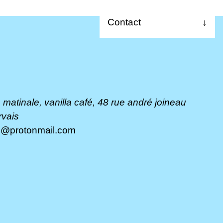
Contact
↓
À propos
Les dernières
La matinale
a matinale, vanilla café, 48 rue andré joineau
Les 24h
rvais
g@protonmail.com
radio chanterelle