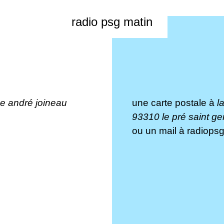
radio psg matin
rue andré joineau
une carte postale à
l
93310 le pré saint ge
ou un mail à
radiops