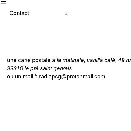
☰
Contact
↓
À propos
Les dernières
La matinale
une carte postale à
la matinale, vanilla café, 48 
Les 24h
93310 le pré saint gervais
ou un mail à
radiopsg@protonmail.com
radio chanterelle