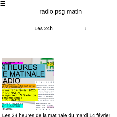
☰
radio psg matin
Les 24h
↓
À propos
Les dernières
La matinale
radio chanterelle
Contact
Les 24 heures de la matinale du mardi 14 février