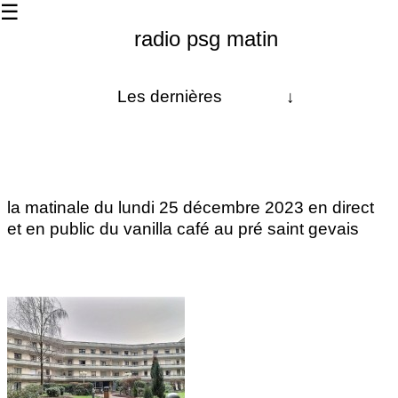
☰
radio psg matin
Les dernières
↓
À propos
La matinale
la matinale du lundi 25 décembre 2023 en direct
Les 24h
et en public du vanilla café au pré saint gevais
radio chanterelle
Contact