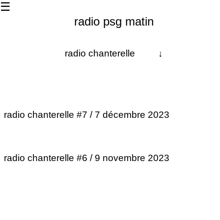
☰
radio psg matin
radio chanterelle
↓
À propos
Les dernières
radio chanterelle #7 / 7 décembre 2023
La matinale
Les 24h
radio chanterelle #6 / 9 novembre 2023
Contact