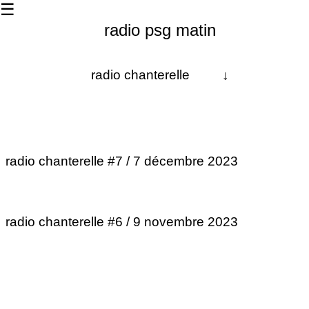
☰
radio psg matin
radio chanterelle
↓
À propos
Les dernières
radio chanterelle #7 / 7 décembre 2023
La matinale
Les 24h
radio chanterelle #6 / 9 novembre 2023
Contact