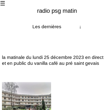
☰
radio psg matin
Les dernières
↓
À propos
La matinale
la matinale du lundi 25 décembre 2023 en direct
Les 24h
et en public du vanilla café au pré saint gevais
radio chanterelle
Contact