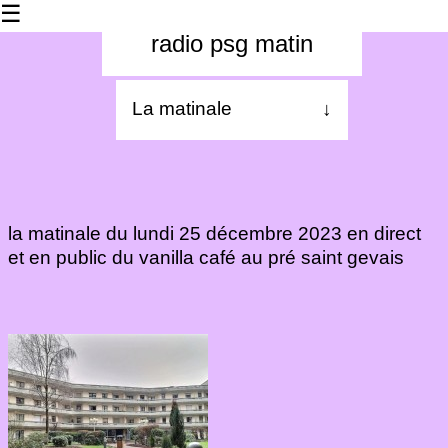
☰
radio psg matin
La matinale
↓
À propos
Les dernières
la matinale du lundi 25 décembre 2023 en direct
Les 24h
et en public du vanilla café au pré saint gevais
radio chanterelle
Contact