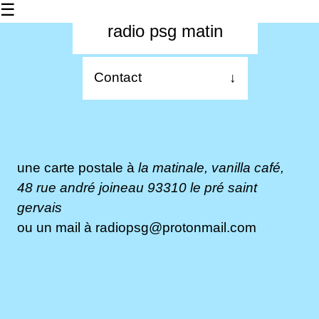
☰
radio psg matin
Contact
↓
À propos
Les dernières
une carte postale à
la matinale, vanilla café,
La matinale
48 rue andré joineau 93310 le pré saint
Les 24h
gervais
ou un mail à
radiopsg@protonmail.com
radio chanterelle