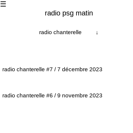
☰
radio psg matin
radio chanterelle
↓
À propos
Les dernières
radio chanterelle #7 / 7 décembre 2023
La matinale
Les 24h
radio chanterelle #6 / 9 novembre 2023
Contact