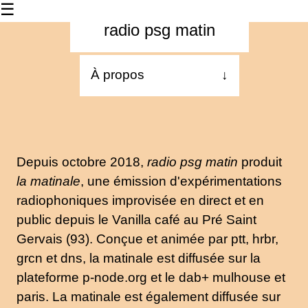
☰
radio psg matin
À propos
↓
Les dernières
La matinale
Depuis octobre 2018,
radio psg matin
produit
Les 24h
la matinale
, une émission d'expérimentations
radio chanterelle
radiophoniques improvisée en direct et en
public depuis le Vanilla café au Pré Saint
Contact
Gervais (93). Conçue et animée par ptt, hrbr,
grcn et dns, la matinale est diffusée sur la
plateforme p-node.org et le dab+ mulhouse et
paris. La matinale est également diffusée sur