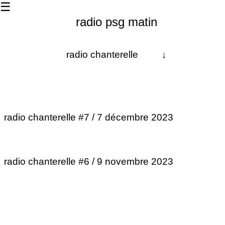
☰
radio psg matin
radio chanterelle
↓
À propos
Les dernières
radio chanterelle #7 / 7 décembre 2023
La matinale
Les 24h
radio chanterelle #6 / 9 novembre 2023
Contact