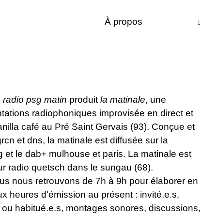
À propos
↓
Les dernières
La matinale
Les 24h
,
radio psg matin
produit
la matinale
, une
radio chanterelle
tations radiophoniques improvisée en direct et
anilla café au Pré Saint Gervais (93). Conçue et
Contact
grcn et dns, la matinale est diffusée sur la
 et le dab+ mulhouse et paris. La matinale est
ur radio quetsch dans le sungau (68).
ous nous retrouvons de 7h à 9h pour élaborer en
ux heures d'émission au présent : invité.e.s,
e ou habitué.e.s, montages sonores, discussions,